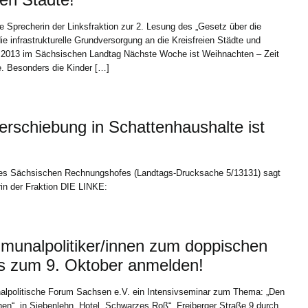
Sprecherin der Linksfraktion zur 2. Lesung des „Gesetz über die
ie infrastrukturelle Grundversorgung an die Kreisfreien Städte und
 2013 im Sächsischen Landtag Nächste Woche ist Weihnachten – Zeit
e. Besonders die Kinder […]
schiebung in Schattenhaushalte ist
des Sächsischen Rechnungshofes (Landtags-Drucksache 5/13131) sagt
in der Fraktion DIE LINKE:
munalpolitiker/innen zum doppischen
is zum 9. Oktober anmelden!
alpolitische Forum Sachsen e.V. ein Intensivseminar zum Thema: „Den
en“ in Siebenlehn, Hotel „Schwarzes Roß“, Freiberger Straße 9 durch.