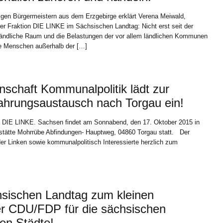
igen Bürgermeistern aus dem Erzgebirge erklärt Verena Meiwald,
der Fraktion DIE LINKE im Sächsischen Landtag: Nicht erst seit der
ändliche Raum und die Belastungen der vor allem ländlichen Kommunen
ie Menschen außerhalb der […]
schaft Kommunalpolitik lädt zur
ahrungsaustausch nach Torgau ein!
 DIE LINKE. Sachsen findet am Sonnabend, den 17. Oktober 2015 in
ststätte Mohrrübe Abfindungen- Hauptweg, 04860 Torgau statt. Der
der Linken sowie kommunalpolitisch Interessierte herzlich zum
sischen Landtag zum kleinen
r CDU/FDP für die sächsischen
ien Städte!