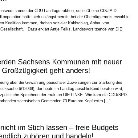
ionsvorsitzende der CDU-Landtagsfraktion, schließt eine CDU-AfD-
 Kooperation hatte sich unlängst bereits bei der Oberbürgermeisterwahl in
hen Koalition kommen, drohen sozialer Kahlschlag, Abbau von
 Gesellschaft. Dazu erklärt Antje Feiks, Landesvorsitzende von DIE
erden Sachsens Kommunen mit neuer
 – Großzügigkeit geht anders!
rung über die Gewährung pauschaler Zuweisungen zur Stärkung des
ucksache 6/13039), der heute im Landtag abschließend beraten wird,
anzpolitische Sprecherin der Fraktion DIE LINKE: Wie kam die CDU/SPD-
ch darbenden sächsischen Gemeinden 70 Euro pro Kopf extra […]
cht im Stich lassen – freie Budgets
 endlich zuhören und handeln!