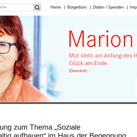
Home
|
Bürgerbüro
|
Diäten / Spenden
|
Imp
tzung zum Thema „Soziale
altig aufbauen“ im Haus der Begegnung