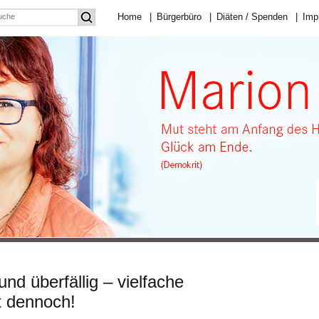
Home
|
Bürgerbüro
|
Diäten / Spenden
|
Imp
nd überfällig – vielfache
t dennoch!