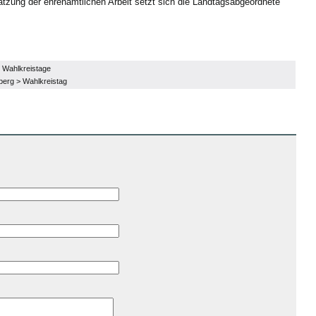
tzung der ehrenamtlichen Arbeit setzt sich die Landtagsabgeordnete
,
Wahlkreistage
berg
>
Wahlkreistag