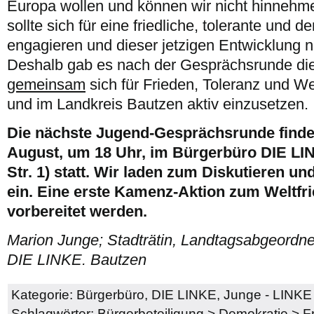
Europa wollen und können wir nicht hinnehm
sollte sich für eine friedliche, tolerante und 
engagieren und dieser jetzigen Entwicklung n
Deshalb gab es nach der Gesprächsrunde die
gemeinsam
sich für Frieden, Toleranz und We
und im Landkreis Bautzen aktiv einzusetzen.
Die nächste Jugend-Gesprächsrunde findet
August, um 18 Uhr, im Bürgerbüro DIE L
Str. 1) statt. Wir laden zum Diskutieren u
ein. Eine erste Kamenz-Aktion zum Weltfri
vorbereitet werden.
Marion Junge; Stadträtin, Landtagsabgeordne
DIE LINKE. Bautzen
Kategorie:
Bürgerbüro
,
DIE LINKE
,
Junge - LINKE 
Schlagwörter:
Bürgerbeteiligung
>
Demokratie
>
F