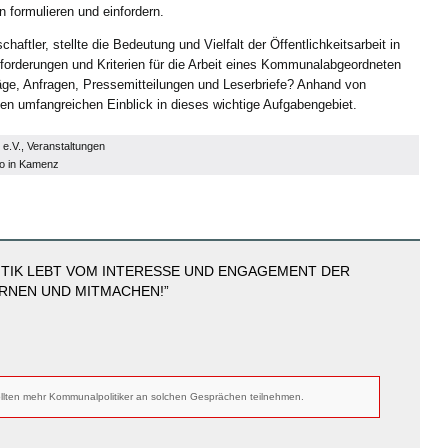
n formulieren und einfordern.
haftler, stellte die Bedeutung und Vielfalt der Öffentlichkeitsarbeit in
orderungen und Kriterien für die Arbeit eines Kommunalabgeordneten
träge, Anfragen, Pressemitteilungen und Leserbriefe? Anhand von
en umfangreichen Einblick in dieses wichtige Aufgabengebiet.
e.V.
,
Veranstaltungen
o in Kamenz
TIK LEBT VOM INTERESSE UND ENGAGEMENT DER
ERNEN UND MITMACHEN!”
ollten mehr Kommunalpolitiker an solchen Gesprächen teilnehmen.