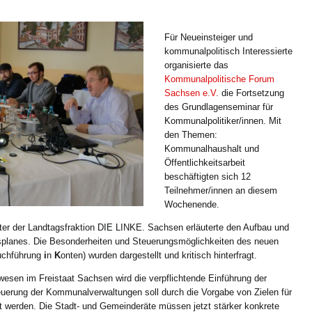
Für Neueinsteiger und
kommunalpolitisch Interessierte
organisierte das
Kommunalpolitische Forum
Sachsen e.V.
die Fortsetzung
des Grundlagenseminar für
Kommunalpolitiker/innen. Mit
den Themen:
Kommunalhaushalt und
Öffentlichkeitsarbeit
beschäftigten sich 12
Teilnehmer/innen an diesem
Wochenende.
ter der Landtagsfraktion DIE LINKE. Sachsen erläuterte den Aufbau und
planes. Die Besonderheiten und Steuerungsmöglichkeiten des neuen
uchführung
i
n
K
onten) wurden dargestellt und kritisch hinterfragt.
en im Freistaat Sachsen wird die verpflichtende Einführung der
teuerung der Kommunalverwaltungen soll durch die Vorgabe von Zielen für
 werden. Die Stadt- und Gemeinderäte müssen jetzt stärker konkrete