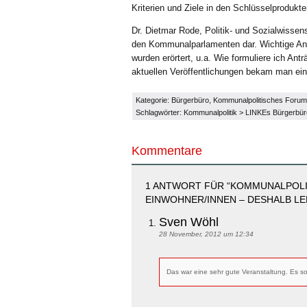
Kriterien und Ziele in den Schlüsselprodukte
Dr. Dietmar Rode, Politik- und Sozialwissensc
den Kommunalparlamenten dar. Wichtige Anf
wurden erörtert, u.a. Wie formuliere ich An
aktuellen Veröffentlichungen bekam man ein
Kategorie:
Bürgerbüro
,
Kommunalpolitisches Forum 
Schlagwörter:
Kommunalpolitik
>
LINKEs Bürgerbür
Kommentare
1 ANTWORT FÜR “KOMMUNALPOLI
EINWOHNER/INNEN – DESHALB L
Sven Wöhl
28 November, 2012 um 12:34
Das war eine sehr gute Veranstaltung. Es s