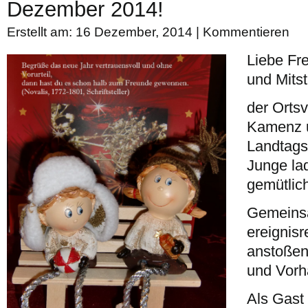
Dezember 2014!
Erstellt am: 16 Dezember, 2014 |
Kommentieren
Liebe Fr
und Mitst
der Orts
Kamenz 
Landtags
Junge la
gemütlic
Gemeinsa
ereignisr
anstoßen
und Vorh
Als Gast 