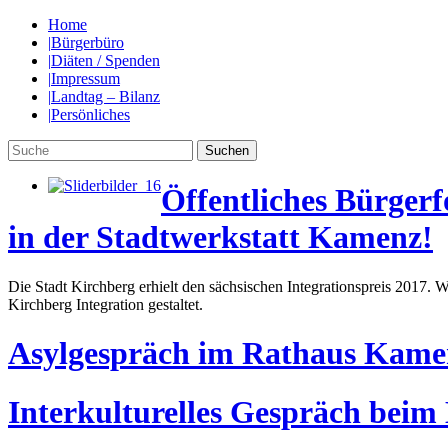
Home
|
Bürgerbüro
|
Diäten / Spenden
|
Impressum
|
Landtag – Bilanz
|
Persönliches
Öffentliches Bürger
in der Stadtwerkstatt Kamenz!
Die Stadt Kirchberg erhielt den sächsischen Integrationspreis 2017.
Kirchberg Integration gestaltet.
Asylgespräch im Rathaus Kame
Interkulturelles Gespräch bei