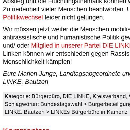
Abstieg und die Flüchtlingsthematik konnten w
Zufriedenheit vieler Menschen beantworten. U
Politikwechsel
leider nicht gelungen.
Wir müssen jetzt weiter die Menschen mobilis
antirassistische und humanistische Politik g
und/ oder
Mitglied in unserer Partei DIE LIN
Linken können wir entschieden gegen Rassis
Menschlichkeit kämpfen!
Eure Marion Junge, Landtagsabgeordnete und
LINKE. Bautzen
Kategorie:
Bürgerbüro
,
DIE LINKE
,
Kreisverband
,
Schlagwörter:
Bundestagswahl
>
Bürgerbeteiligun
LINKE. Bautzen
>
LINKEs Bürgerbüro in Kamenz