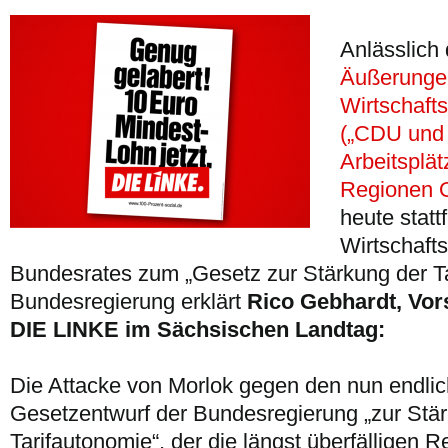
Anlässlich 
Äußerunge
Wirtschaft
(„CDU und
Arbeitsplät
Regionen O
heute stat
Wirtschaft
Bundesrates zum „Gesetz zur Stärkung der Ta
Bundesregierung erklärt
Rico Gebhardt, Vors
DIE LINKE im Sächsischen Landtag:
Die Attacke von Morlok gegen den nun endlic
Gesetzentwurf der Bundesregierung „zur Stä
Tarifautonomie“, der die längst überfälligen