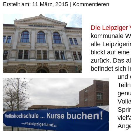
Erstellt am: 11 März, 2015 |
Kommentieren
Die Leipziger
kommunale Wei
alle Leipziger
blickt auf eine
zurück. Das a
befindet sich 
und 
Teil
genu
Volk
Sprin
viel
Ange