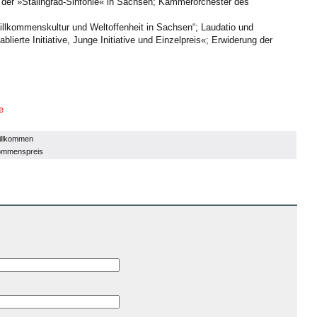
g der »Stalingrad-Sinfonie« in Sachsen; Kammerorchester des
illkommenskultur und Weltoffenheit in Sachsen“; Laudatio und
blierte Initiative, Junge Initiative und Einzelpreis«; Erwiderung der
e
illkommen
kommenspreis