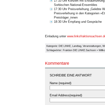
17:10 Uhr Konzert mit Erstaufführun
Sorbischen National-Ensembles
17:30 Uhr Preisverleihung „Gelebte W
Preisverleihung in den Kategorien »Eta
Preisträger_innen
18:30 Uhr Empfang und Gespräche
Einladung unter
www.linksfraktionsachsen.d
Kategorie:
DIE LINKE
,
Landtag
,
Veranstaltungen
,
W
Schlagwörter:
Fraktion DIE LINKE.Sachsen
>
Will
Kommentare
SCHREIBE EINE ANTWORT
Name (required)
Email Address(required)