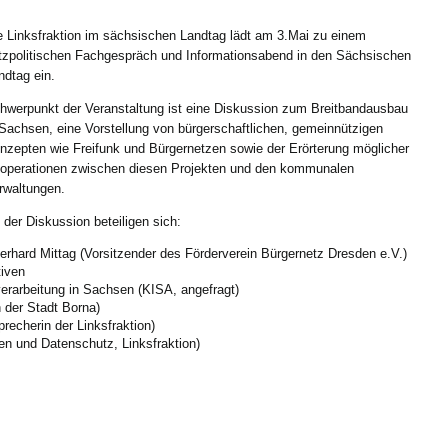
e Linksfraktion im sächsischen Landtag lädt am 3.Mai zu einem
tzpolitischen Fachgespräch und Informationsabend in den Sächsischen
ndtag ein.
hwerpunkt der Veranstaltung ist eine Diskussion zum Breitbandausbau
 Sachsen, eine Vorstellung von bürgerschaftlichen, gemeinnützigen
nzepten wie Freifunk und Bürgernetzen sowie der Erörterung möglicher
operationen zwischen diesen Projekten und den kommunalen
rwaltungen.
 der Diskussion beteiligen sich:
erhard Mittag (Vorsitzender des Förderverein Bürgernetz Dresden e.V.)
tiven
erarbeitung in Sachsen (KISA, angefragt)
 der Stadt Borna)
echerin der Linksfraktion)
en und Datenschutz, Linksfraktion)