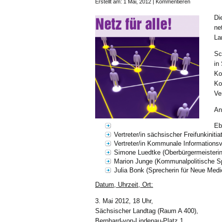
Erstellt am: 1 Mai, 2012 |
Kommentieren
Di
ne
La
Sc
in
Ko
Ko
Ve
An
Eb
Vertreter/in sächsischer Freifunkinitia
Vertreter/in Kommunale Informationsv
Simone Luedtke (Oberbürgermeisterin
Marion Junge (Kommunalpolitische Spr
Julia Bonk (Sprecherin für Neue Medi
Datum, Uhrzeit, Ort:
3. Mai 2012, 18 Uhr,
Sächsischer Landtag (Raum A 400),
Bernhard-von-Lindenau-Platz 1,