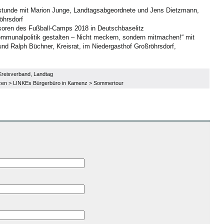
hstunde mit Marion Junge, Landtagsabgeordnete und Jens Dietzmann,
öhrsdorf
soren des Fußball-Camps 2018 in Deutschbaselitz
ommunalpolitik gestalten – Nicht meckern, sondern mitmachen!“ mit
nd Ralph Büchner, Kreisrat, im Niedergasthof Großröhrsdorf,
Kreisverband
,
Landtag
zen
>
LINKEs Bürgerbüro in Kamenz
>
Sommertour