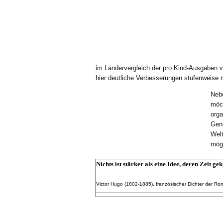
im Ländervergleich der pro Kind-Ausgaben v
hier deutliche Verbesserungen stufenweise 
Nebe
möch
orga
Geno
Welt
mögl
Nichts ist stärker als eine Idee, deren Zeit g
Victor Hugo (1802-1885), französischer Dichter der Ro