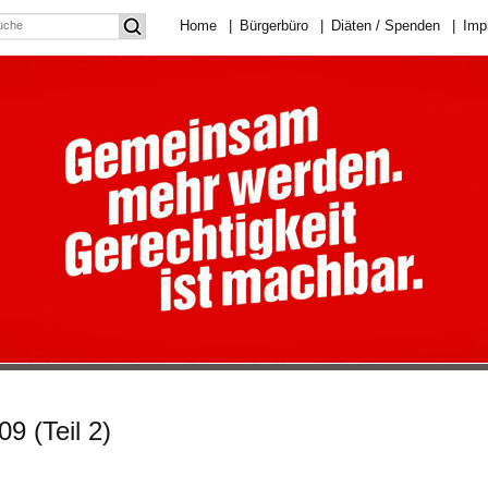
Home
|
Bürgerbüro
|
Diäten / Spenden
|
Imp
9 (Teil 2)
für
Mein