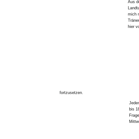
Aus de
Landt
mich 
(
Träne
hier v
fortzusetzen.
Jeden
bis 1
Frage
Mittw