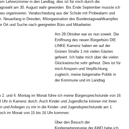
m Lehrerzimmer in den Landtag, dies ist für mich durch die
Jahresrückblick
agswahl am 30. August wahr geworden. Bis Ende September musste ich
2009
neu organisieren. Verabschiedung aus der Schule mit Probealarm und
Teil
n. Neuanfang in Dresden, Mitorganisation des Bundestagswahlkampfes
2)
or Ort und Suche nach geeigneten Büro und Mitarbeiter.
Am 28.Oktober war es nun soweit. Die
Eröffnung des neuen Bürgerbüro DIE
LINKE.Kamenz haben wir auf der
Grünen Straße 1 mit vielen Gästen
gefeiert. Ich habe mich über die vielen
Glückwünsche sehr gefreut. Dies ist für
mich Ansporn und Verpflichtung
zugleich, meine bürgernahe Politik in
der Kommune und im Landtag
 2. und 4. Montag im Monat führe ich meine Bürgersprechstunde von 16
8 Uhr in Kamenz durch. Auch Kinder und Jugendliche können mit ihren
n und Anliegen zu mir in die Kinder- und Jugendsprechstunde am 1.
och im Monat von 15 bis 16 Uhr kommen.
Über den Besuch der
Kindergartengruppe der AWO habe ich