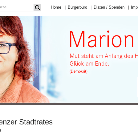
Home
|
Bürgerbüro
|
Diäten / Spenden
|
Imp
enzer Stadtrates
für
t
Konstituierung