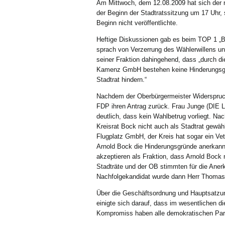
Am Mittwoch, dem 12.08.2009 hat sich der n
der Beginn der Stadtratssitzung um 17 Uhr, 
Beginn nicht veröffentlichte.
Heftige Diskussionen gab es beim TOP 1 „B
sprach von Verzerrung des Wählerwillens u
seiner Fraktion dahingehend, dass „durch di
Kamenz GmbH bestehen keine Hinderungsgr
Stadtrat hindern.“
Nachdem der Oberbürgermeister Widerspruch
FDP ihren Antrag zurück. Frau Junge (DIE 
deutlich, dass kein Wahlbetrug vorliegt. N
Kreisrat Bock nicht auch als Stadtrat gewäh
Flugplatz GmbH, der Kreis hat sogar ein Ve
Arnold Bock die Hinderungsgründe anerkannt
akzeptieren als Fraktion, dass Arnold Bock 
Stadträte und der OB stimmten für die Anerk
Nachfolgekandidat wurde dann Herr Thomas L
Über die Geschäftsordnung und Hauptsatzung
einigte sich darauf, dass im wesentlichen d
Kompromiss haben alle demokratischen Par