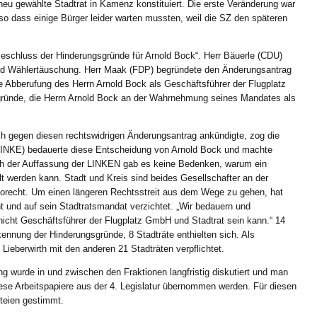
eu gewählte Stadtrat in Kamenz konstituiert. Die erste Veränderung war
des
so dass einige Bürger leider warten mussten, weil die SZ den späteren
Kamenzer
Stadtrates
eschluss der Hinderungsgründe für Arnold Bock“. Herr Bäuerle (CDU)
nd Wählertäuschung. Herr Maak (FDP) begründete den Änderungsantrag
e Abberufung des Herrn Arnold Bock als Geschäftsführer der Flugplatz
ünde, die Herrn Arnold Bock an der Wahrnehmung seines Mandates als
 gegen diesen rechtswidrigen Änderungsantrag ankündigte, zog die
LINKE) bedauerte diese Entscheidung von Arnold Bock und machte
ach der Auffassung der LINKEN gab es keine Bedenken, warum ein
lt werden kann. Stadt und Kreis sind beides Gesellschafter an der
torecht. Um einen längeren Rechtsstreit aus dem Wege zu gehen, hat
 und auf sein Stadtratsmandat verzichtet. „Wir bedauern und
nicht Geschäftsführer der Flugplatz GmbH und Stadtrat sein kann.“ 14
ennung der Hinderungsgründe, 8 Stadträte enthielten sich. Als
ieberwirth mit den anderen 21 Stadträten verpflichtet.
 wurde in und zwischen den Fraktionen langfristig diskutiert und man
iese Arbeitspapiere aus der 4. Legislatur übernommen werden. Für diesen
teien gestimmt.