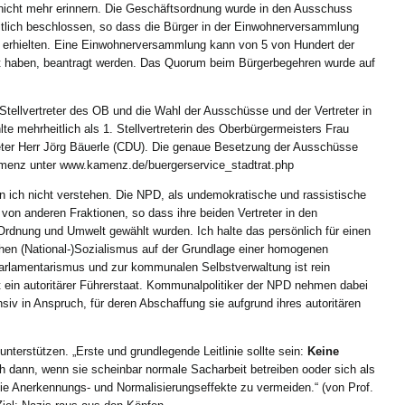
nicht mehr erinnern. Die Geschäftsordnung wurde in den Ausschuss
tlich beschlossen, so dass die Bürger in der Einwohnerversammlung
 erhielten. Eine Einwohnerversammlung kann von 5 von Hundert der
det haben, beantragt werden. Das Quorum beim Bürgerbegehren wurde auf
Stellvertreter des OB und die Wahl der Ausschüsse und der Vertreter in
 mehrheitlich als 1. Stellvertreterin des Oberbürgermeisters Frau
reter Herr Jörg Bäuerle (CDU). Die genaue Besetzung der Ausschüsse
 kamenz unter www.kamenz.de/buergerservice_stadtrat.php
n ich nicht verstehen. Die NPD, als undemokratische und rassistische
 von anderen Fraktionen, so dass ihre beiden Vertreter in den
rdnung und Umwelt gewählt wurden. Ich halte das persönlich für einen
chen (National-)Sozialismus auf der Grundlage einer homogenen
arlamentarismus und zur kommunalen Selbstverwaltung ist rein
 ist ein autoritärer Führerstaat. Kommunalpolitiker der NPD nehmen dabei
ensiv in Anspruch, für deren Abschaffung sie aufgrund ihres autoritären
unterstützen. „Erste und grundlegende Leitlinie sollte sein:
Keine
h dann, wenn sie scheinbar normale Sacharbeit betreiben ooder sich als
die Anerkennungs- und Normalisierungseffekte zu vermeiden.“ (von Prof.