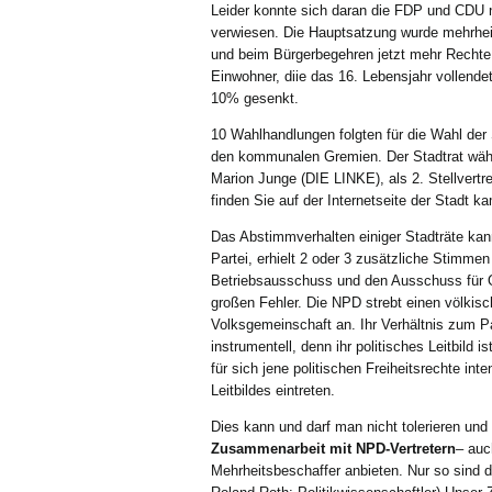
Leider konnte sich daran die FDP und CDU 
verwiesen. Die Hauptsatzung wurde mehrhei
und beim Bürgerbegehren jetzt mehr Rechte
Einwohner, diie das 16. Lebensjahr vollen
10% gesenkt.
10 Wahlhandlungen folgten für die Wahl der 
den kommunalen Gremien. Der Stadtrat wählte
Marion Junge (DIE LINKE), als 2. Stellvert
finden Sie auf der Internetseite der Stadt
Das Abstimmverhalten einiger Stadträte kan
Partei, erhielt 2 oder 3 zusätzliche Stimmen
Betriebsausschuss und den Ausschuss für O
großen Fehler. Die NPD strebt einen völkis
Volksgemeinschaft an. Ihr Verhältnis zum P
instrumentell, denn ihr politisches Leitbild
für sich jene politischen Freiheitsrechte int
Leitbildes eintreten.
Dies kann und darf man nicht tolerieren und 
Zusammenarbeit mit NPD-Vertretern
– auc
Mehrheitsbeschaffer anbieten. Nur so sind 