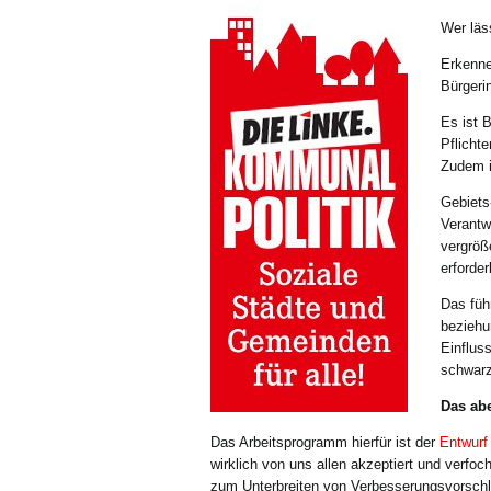
Wer läs
Erkenne
Bürgeri
Es ist
Pflichte
Zudem i
Gebiets
Verantw
vergröß
erforde
Das füh
beziehu
Einflus
schwarz
Das abe
Das Arbeitsprogramm hierfür ist der
Entwurf
wirklich von uns allen akzeptiert und verfo
zum Unterbreiten von Verbesserungsvorsch