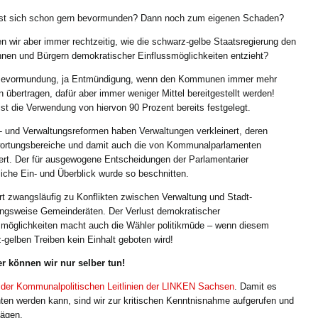
st sich schon gern bevormunden? Dann noch zum eigenen Schaden?
n wir aber immer rechtzeitig, wie die schwarz-gelbe Staatsregierung den
nnen und Bürgern demokratischer Einflussmöglichkeiten entzieht?
 Bevormundung, ja Entmündigung, wenn den Kommunen immer mehr
n übertragen, dafür aber immer weniger Mittel bereitgestellt werden!
st die Verwendung von hiervon 90 Prozent bereits festgelegt.
- und Verwaltungsreformen haben Verwaltungen verkleinert, deren
ortungsbereiche und damit auch die von Kommunalparlamenten
ert. Der für ausgewogene Entscheidungen der Parlamentarier
rliche Ein- und Überblick wurde so beschnitten.
rt zwangsläufig zu Konflikten zwischen Verwaltung und Stadt-
ngsweise Gemeinderäten. Der Verlust demokratischer
smöglichkeiten macht auch die Wähler politikmüde – wenn diesem
-gelben Treiben kein Einhalt geboten wird!
r können wir nur selber tun!
 der Kommunalpolitischen Leitlinien der LINKEN Sachsen
. Damit es
chten werden kann, sind wir zur kritischen Kenntnisnahme aufgerufen und
lägen.