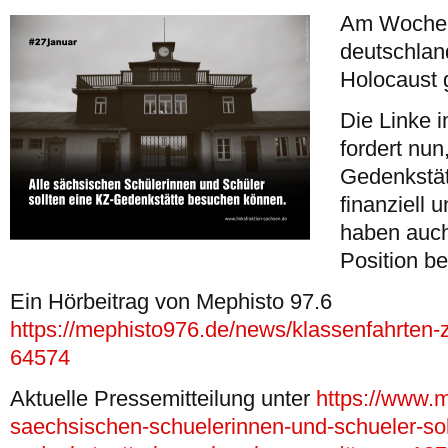
Am Woche
deutschlan
Holocaust 
Die Linke 
fordert nu
Gedenkstä
finanziell 
haben auch
Position b
Ein Hörbeitrag von Mephisto 97.6
https://mephisto976.de/news/klassenfahrten-
64574
Aktuelle Pressemitteilung unter
https://www.m
saechsischen-schuelerinnen-und-schueler-sol