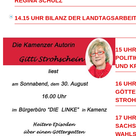
EGINA SCHULZ
14.15 UHR BILANZ DER LANDTAGSARBEI
15 UH
POLITI
UND K
16 UH
GÖTTER
STROH
17 UHR
SACHS
WAHLS