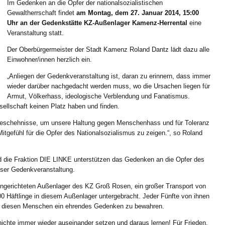
Im Gedenken an die Opfer der nationalsozialistischen
Gewaltherrschaft findet
am Montag, dem 27. Januar 2014, 15:00
Uhr an der Gedenkstätte KZ-Außenlager Kamenz-Herrental
eine
Veranstaltung statt.
Der Oberbürgermeister der Stadt Kamenz Roland Dantz lädt dazu alle
Einwohner/innen herzlich ein.
„Anliegen der Gedenkveranstaltung ist, daran zu erinnern, dass immer
wieder darüber nachgedacht werden muss, wo die Ursachen liegen für
Armut, Völkerhass, ideologische Verblendung und Fanatismus.
ellschaft keinen Platz haben und finden.
eschehnisse, um unsere Haltung gegen Menschenhass und für Toleranz
tgefühl für die Opfer des Nationalsozialismus zu zeigen.“, so Roland
d die Fraktion DIE LINKE unterstützen das Gedenken an die Opfer des
ser Gedenkveranstaltung.
eingerichteten Außenlager des KZ Groß Rosen, ein großer Transport von
00 Häftlinge in diesem Außenlager untergebracht. Jeder Fünfte von ihnen
d, diesen Menschen ein ehrendes Gedenken zu bewahren.
hichte immer wieder auseinander setzen und daraus lernen! Für Frieden,