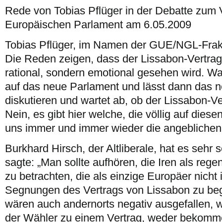
Rede von Tobias Pflüger in der Debatte zum 
e
P
Europäischen Parlament am 6.05.2009
in
E
Tobias Pflüger, im Namen der GUE/NGL-Frakti
Die Reden zeigen, dass der Lissabon-Vertrag o
rational, sondern emotional gesehen wird. W
auf das neue Parlament und lässt dann das 
diskutieren und wartet ab, ob der Lissabon-
Nein, es gibt hier welche, die völlig auf diesen
uns immer und immer wieder die angeblichen V
Burkhard Hirsch, der Altliberale, hat es sehr s
sagte: „Man sollte aufhören, die Iren als reg
zu betrachten, die als einzige Europäer nicht
Segnungen des Vertrags von Lissabon zu beg
wären auch andernorts negativ ausgefallen, 
der Wähler zu einem Vertrag, weder bekomm