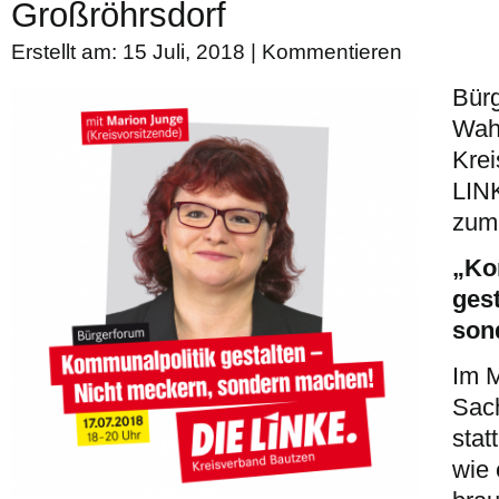
Großröhrsdorf
Erstellt am: 15 Juli, 2018 |
Kommentieren
Bürg
Wah
Krei
LIN
zum
„Ko
ges
son
Im M
Sac
stat
wie 