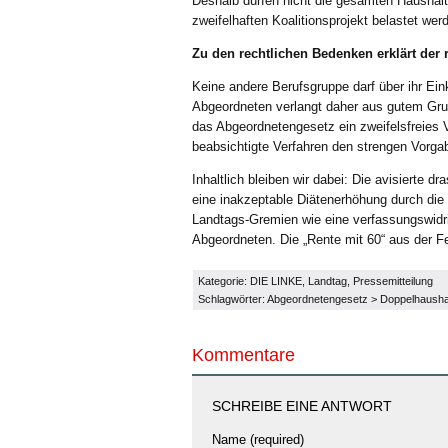
Deshalb dürfen nicht die gesamten Haushal
zweifelhaften Koalitionsprojekt belastet wer
Zu den rechtlichen Bedenken erklärt der r
Keine andere Berufsgruppe darf über ihr Ei
Abgeordneten verlangt daher aus gutem Grun
das Abgeordnetengesetz ein zweifelsfreies V
beabsichtigte Verfahren den strengen Vorga
Inhaltlich bleiben wir dabei: Die avisierte
eine inakzeptable Diätenerhöhung durch die 
Landtags-Gremien wie eine verfassungswidr
Abgeordneten. Die „Rente mit 60“ aus der Fe
Kategorie:
DIE LINKE
,
Landtag
,
Pressemitteilung
Schlagwörter:
Abgeordnetengesetz
>
Doppelhausha
Kommentare
SCHREIBE EINE ANTWORT
Name (required)