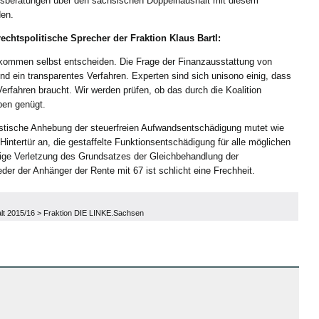
tsberatungen über den sächsischen Doppelhaushalt mit diesem
den.
echtspolitische Sprecher der Fraktion Klaus Bartl:
nkommen selbst entscheiden. Die Frage der Finanzausstattung von
d ein transparentes Verfahren. Experten sind sich unisono einig, dass
erfahren braucht. Wir werden prüfen, ob das durch die Koalition
ben genügt.
 drastische Anhebung der steuerfreien Aufwandsentschädigung mutet wie
Hintertür an, die gestaffelte Funktionsentschädigung für alle möglichen
ige Verletzung des Grundsatzes der Gleichbehandlung der
der der Anhänger der Rente mit 67 ist schlicht eine Frechheit.
lt 2015/16
>
Fraktion DIE LINKE.Sachsen