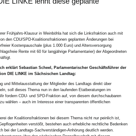
 DIE LINKE lehnt diese geplante
hrer Frühjahrs-Klausur in Weinböhla hat sich die Linksfraktion auch mit
von den CDU/SPD-Koalitionsfraktionen geplanten Änderungen bei
rfreier Kostenpauschale (plus 1.000 Euro) und Altersversorgung
hlagsfreie Rente mit 60 für langjährige Parlamentarier) der Abgeordneten
äftigt.
ch erklärt Sebastian Scheel, Parlamentarischer Geschäftsführer der
tion DIE LINKE im Sächsischen Landtag:
 und Mittelausstattung der Mitglieder des Landtags direkt über
ln, soll dieses Thema nun in den laufenden Etatberatungen im
 Wir fordern CDU- und SPD-Fraktion auf, von diesem durchschaubaren
 wählen – auch im Interesse einer transparenten öffentlichen
i der Koalitionsfraktionen bei diesem Thema nicht nur peinlich ist,
epflogenheiten verstößt, bestehen auch erhebliche rechtliche Bedenken
ch bei der Landtags-Sachverständigen-Anhörung deutlich werden.