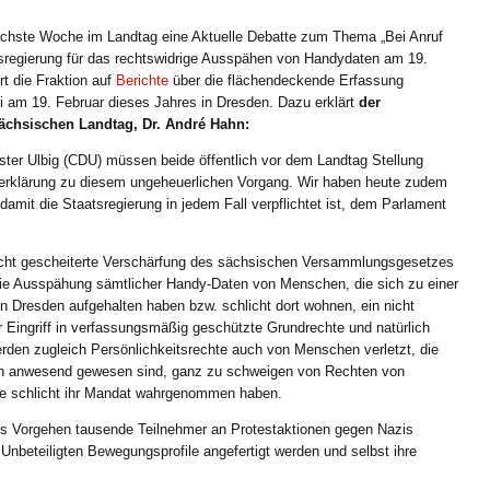
nächste Woche im Landtag eine Aktuelle Debatte zum Thema „Bei Anruf
sregierung für das rechtswidrige Ausspähen von Handydaten am 19.
rt die Fraktion auf
Berichte
über die flächendeckende Erfassung
 am 19. Februar dieses Jahres in Dresden. Dazu erklärt
der
ächsischen Landtag, Dr. André Hahn:
ster Ulbig (CDU) müssen beide öffentlich vor dem Landtag Stellung
serklärung zu diesem ungeheuerlichen Vorgang. Wir haben heute zudem
 damit die Staatsregierung in jedem Fall verpflichtet ist, dem Parlament
cht gescheiterte Verschärfung des sächsischen Versammlungsgesetzes
 die Ausspähung sämtlicher Handy-Daten von Menschen, die sich zu einer
in Dresden aufgehalten haben bzw. schlicht dort wohnen, ein nicht
r Eingriff in verfassungsmäßig geschützte Grundrechte und natürlich
erden zugleich Persönlichkeitsrechte auch von Menschen verletzt, die
nen anwesend gewesen sind, ganz zu schweigen von Rechten von
ie schlicht ihr Mandat wahrgenommen haben.
ses Vorgehen tausende Teilnehmer an Protestaktionen gegen Nazis
 Unbeteiligten Bewegungsprofile angefertigt werden und selbst ihre