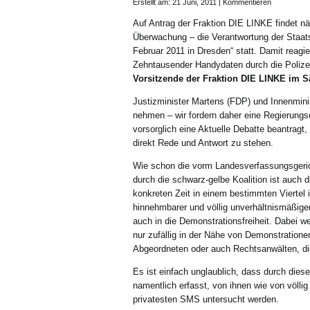
Erstellt am: 21 Juni, 2011 |
Kommentieren
Auf Antrag der Fraktion DIE LINKE findet 
Überwachung – die Verantwortung der Staat
Februar 2011 in Dresden“ statt. Damit reagie
Zehntausender Handydaten durch die Polizei
Vorsitzende der Fraktion DIE LINKE im S
Justizminister Martens (FDP) und Innenmini
nehmen – wir fordern daher eine Regierung
vorsorglich eine Aktuelle Debatte beantragt,
direkt Rede und Antwort zu stehen.
Wie schon die vorm Landesverfassungsgeri
durch die schwarz-gelbe Koalition ist auch
konkreten Zeit in einem bestimmten Viertel 
hinnehmbarer und völlig unverhältnismäßige
auch in die Demonstrationsfreiheit. Dabei w
nur zufällig in der Nähe von Demonstratio
Abgeordneten oder auch Rechtsanwälten, d
Es ist einfach unglaublich, dass durch die
namentlich erfasst, von ihnen wie von völlig
privatesten SMS untersucht werden.