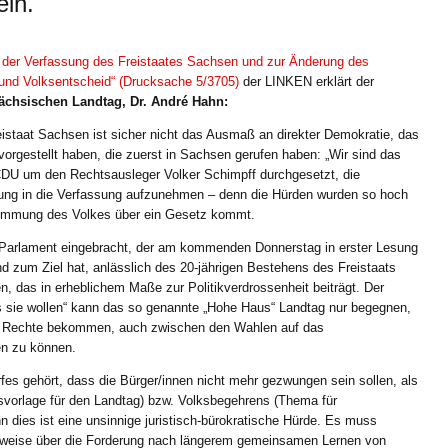
ein.
der Verfassung des Freistaates Sachsen und zur Änderung des
und Volksentscheid“ (Drucksache 5/3705)
der LINKEN erklärt der
ächsischen Landtag, Dr. André Hahn:
eistaat Sachsen ist sicher nicht das Ausmaß an direkter Demokratie, das
orgestellt haben, die zuerst in Sachsen gerufen haben: „Wir sind das
r CDU um den Rechtsausleger Volker Schimpff durchgesetzt, die
ung in die Verfassung aufzunehmen – denn die Hürden wurden so hoch
stimmung des Volkes über ein Gesetz kommt.
 Parlament eingebracht, der am kommenden Donnerstag in erster Lesung
d zum Ziel hat, anlässlich des 20-jährigen Bestehens des Freistaats
n, das in erheblichem Maße zur Politikverdrossenheit beiträgt.
Der
sie wollen“ kann das so genannte „Hohe Haus“ Landtag nur begegnen,
ve Rechte bekommen, auch zwischen den Wahlen auf das
en zu können.
fes gehört, dass die Bürger/innen nicht mehr gezwungen sein sollen, als
vorlage für den Landtag) bzw. Volksbegehrens (Thema für
 dies ist eine unsinnige juristisch-bürokratische Hürde. Es muss
lsweise über die Forderung nach längerem gemeinsamen Lernen von