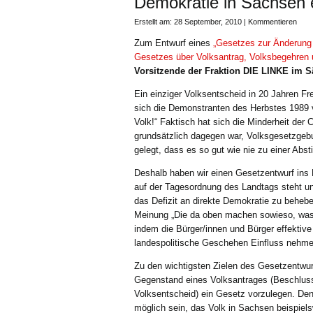
Demokratie in Sachsen 
Erstellt am: 28 September, 2010 |
Kommentieren
Zum Entwurf eines
„Gesetzes zur Änderung 
Gesetzes über Volksantrag, Volksbegehren 
Vorsitzende der Fraktion DIE LINKE im S
Ein einziger Volksentscheid in 20 Jahren Fr
sich die Demonstranten des Herbstes 1989 v
Volk!“ Faktisch hat sich die Minderheit de
grundsätzlich dagegen war, Volksgesetzgeb
gelegt, dass es so gut wie nie zu einer Ab
Deshalb haben wir einen Gesetzentwurf ins
auf der Tagesordnung des Landtags steht un
das Defizit an direkte Demokratie zu behebe
Meinung „Die da oben machen sowieso, was 
indem die Bürger/innen und Bürger effekti
landespolitische Geschehen Einfluss nehm
Zu den wichtigsten Zielen des Gesetzentwur
Gegenstand eines Volksantrages (Beschluss
Volksentscheid) ein Gesetz vorzulegen. Denn
möglich sein, das Volk in Sachsen beispie