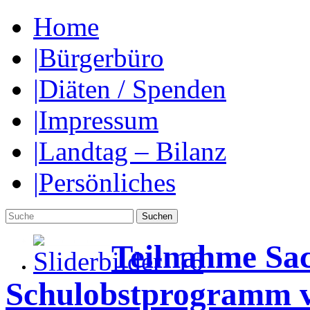
Home
|
Bürgerbüro
|
Diäten / Spenden
|
Impressum
|
Landtag – Bilanz
|
Persönliches
Teilnahme Sa
Schulobstprogramm v