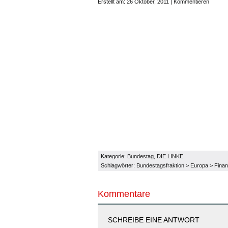
Erstellt am: 26 Oktober, 2011 |
Kommentieren
Kategorie:
Bundestag
,
DIE LINKE
Schlagwörter:
Bundestagsfraktion
>
Europa
>
Fina
Kommentare
SCHREIBE EINE ANTWORT