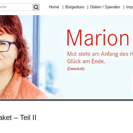
Home
|
Bürgerbüro
|
Diäten / Spenden
|
Imp
ket – Teil II