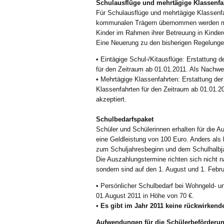
Schulausflüge und mehrtägige Klassenf
Für Schulausflüge und mehrtägige Klassenfah
kommunalen Trägern übernommen werden müss
Kinder im Rahmen ihrer Betreuung in Kinder
Eine Neuerung zu den bisherigen Regelungen 
• Eintägige Schul-/Kitausflüge: Erstattung d
für den Zeitraum ab 01.01.2011. Als Nachw
• Mehrtägige Klassenfahrten: Erstattung der
Klassenfahrten für den Zeitraum ab 01.01.
akzeptiert.
Schulbedarfspaket
Schüler und Schülerinnen erhalten für die A
eine Geldleistung von 100 Euro. Anders als b
zum Schuljahresbeginn und dem Schulhalbja
Die Auszahlungstermine richten sich nicht 
sondern sind auf den 1. August und 1. Febru
• Persönlicher Schulbedarf bei Wohngeld- 
01.August 2011 in Höhe von 70 €.
•
Es gibt im Jahr 2011 keine rückwirkende
Aufwendungen für die Schülerbeförderu