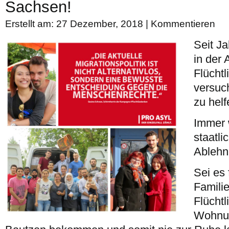
Sachsen!
Erstellt am: 27 Dezember, 2018 |
Kommentieren
Seit J
in der 
Flüchtl
versuc
zu helf
Immer 
staatli
Ablehn
Sei es 
Familie
Flüchtl
Wohnun