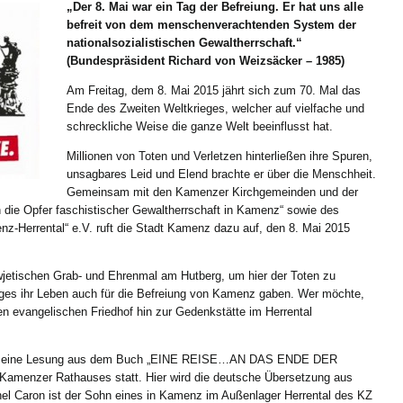
„Der 8. Mai war ein Tag der Befreiung. Er hat uns alle
befreit von dem menschenverachtenden System der
nationalsozialistischen Gewaltherrschaft.“
(Bundespräsident Richard von Weizsäcker – 1985)
Am Freitag, dem 8. Mai 2015 jährt sich zum 70. Mal das
Ende des Zweiten Weltkrieges, welcher auf vielfache und
schreckliche Weise die ganze Welt beeinflusst hat.
Millionen von Toten und Verletzen hinterließen ihre Spuren,
unsagbares Leid und Elend brachte er über die Menschheit.
Gemeinsam mit den Kamenzer Kirchgemeinden und der
 die Opfer faschistischer Gewaltherrschaft in Kamenz“ sowie des
-Herrental“ e.V. ruft die Stadt Kamenz dazu auf, den 8. Mai 2015
jetischen Grab- und Ehrenmal am Hutberg, um hier der Toten zu
eges ihr Leben auch für die Befreiung von Kamenz gaben. Wer möchte,
 evangelischen Friedhof hin zur Gedenkstätte im Herrental
Uhr eine Lesung aus dem Buch „EINE REISE…AN DAS ENDE DER
amenzer Rathauses statt. Hier wird die deutsche Übersetzung aus
chel Caron ist der Sohn eines in Kamenz im Außenlager Herrental des KZ