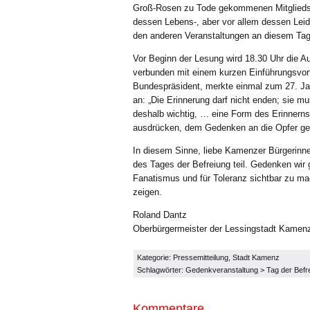
Groß-Rosen zu Tode gekommenen Mitglieds d
dessen Lebens-, aber vor allem dessen Leid
den anderen Veranstaltungen an diesem Ta
Vor Beginn der Lesung wird 18.30 Uhr die A
verbunden mit einem kurzen Einführungsvor
Bundespräsident, merkte einmal zum 27. Ja
an: „Die Erinnerung darf nicht enden; sie 
deshalb wichtig, … eine Form des Erinnerns z
ausdrücken, dem Gedenken an die Opfer gew
In diesem Sinne, liebe Kamenzer Bürgerinn
des Tages der Befreiung teil. Gedenken wi
Fanatismus und für Toleranz sichtbar zu ma
zeigen.
Roland Dantz
Oberbürgermeister der Lessingstadt Kamen
Kategorie:
Pressemitteilung
,
Stadt Kamenz
Schlagwörter:
Gedenkveranstaltung
>
Tag der Befr
Kommentare