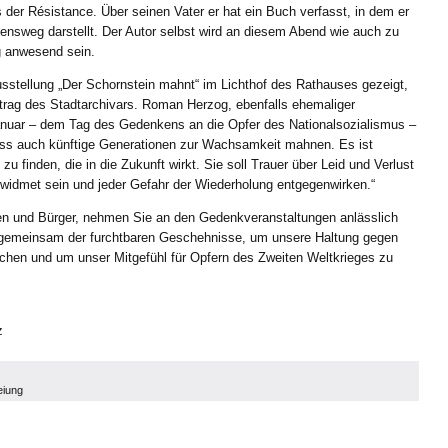
er Résistance. Über seinen Vater er hat ein Buch verfasst, in dem er
ensweg darstellt. Der Autor selbst wird an diesem Abend wie auch zu
g anwesend sein.
usstellung „Der Schornstein mahnt“ im Lichthof des Rathauses gezeigt,
trag des Stadtarchivars. Roman Herzog, ebenfalls ehemaliger
nuar – dem Tag des Gedenkens an die Opfer des Nationalsozialismus –
muss auch künftige Generationen zur Wachsamkeit mahnen. Es ist
u finden, die in die Zukunft wirkt. Sie soll Trauer über Leid und Verlust
idmet sein und jeder Gefahr der Wiederholung entgegenwirken.“
en und Bürger, nehmen Sie an den Gedenkveranstaltungen anlässlich
r gemeinsam der furchtbaren Geschehnisse, um unsere Haltung gegen
chen und um unser Mitgefühl für Opfern des Zweiten Weltkrieges zu
z
eiung