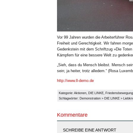
Vor 99 Jahren wurden die Arbeiterführer Ro
Freiheit und Gerechtigkeit. Wir fahren morg
Gedenkstein mit dem Schriftzug »Die Tote
Kämpfern für eine bessere Welt zu gedenke
„Sieh, dass du Mensch bleibst. Mensch sein 
sein; ja heiter, trotz alledem.“ (Rosa Luxemb
http://www.ll-demo.de
Kategorie:
Aktionen
,
DIE LINKE
,
Friedensbewegung
Schlagwörter:
Demonstration
>
DIE LINKE
>
Liebk
Kommentare
SCHREIBE EINE ANTWORT