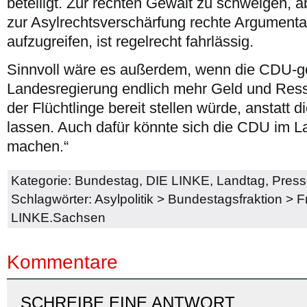
beteiligt. Zur rechten Gewalt zu schweigen, 
zur Asylrechtsverschärfung rechte Argumenta
aufzugreifen, ist regelrecht fahrlässig.
Sinnvoll wäre es außerdem, wenn die CDU-g
Landesregierung endlich mehr Geld und Res
der Flüchtlinge bereit stellen würde, anstatt
lassen. Auch dafür könnte sich die CDU im L
machen.“
Kategorie:
Bundestag
,
DIE LINKE
,
Landtag
,
Press
Schlagwörter:
Asylpolitik
>
Bundestagsfraktion
>
F
LINKE.Sachsen
Kommentare
SCHREIBE EINE ANTWORT