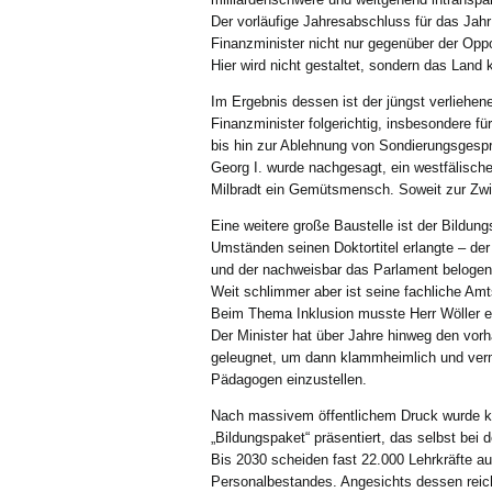
Der vorläufige Jahresabschluss für das Jah
Finanzminister nicht nur gegenüber der Oppo
Hier wird nicht gestaltet, sondern das Land 
Im Ergebnis dessen ist der jüngst verliehe
Finanzminister folgerichtig, insbesondere f
bis hin zur Ablehnung von Sondierungsgespr
Georg I. wurde nachgesagt, ein westfälisch
Milbradt ein Gemütsmensch. Soweit zur Zwi
Eine weitere große Baustelle ist der Bildung
Umständen seinen Doktortitel erlangte – der
und der nachweisbar das Parlament belogen
Weit schlimmer aber ist seine fachliche Amt
Beim Thema Inklusion musste Herr Wöller er
Der Minister hat über Jahre hinweg den vor
geleugnet, um dann klammheimlich und verm
Pädagogen einzustellen.
Nach massivem öffentlichem Druck wurde kur
„Bildungspaket“ präsentiert, das selbst bei
Bis 2030 scheiden fast 22.000 Lehrkräfte 
Personalbestandes. Angesichts dessen reich