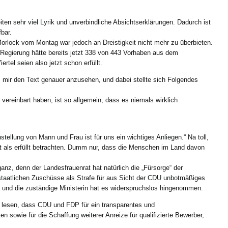
iten sehr viel Lyrik und unverbindliche Absichtserklärungen. Dadurch ist
fbar.
Morlock vom Montag war jedoch an Dreistigkeit nicht mehr zu überbieten.
 Regierung hätte bereits jetzt 338 von 443 Vorhaben aus dem
ertel seien also jetzt schon erfüllt.
mir den Text genauer anzusehen, und dabei stellte sich Folgendes
reinbart haben, ist so allgemein, dass es niemals wirklich
hstellung von Mann und Frau ist für uns ein wichtiges Anliegen.“ Na toll,
 als erfüllt betrachten. Dumm nur, dass die Menschen im Land davon
anz, denn der Landesfrauenrat hat natürlich die „Fürsorge“ der
taatlichen Zuschüsse als Strafe für aus Sicht der CDU unbotmäßiges
, und die zuständige Ministerin hat es widerspruchslos hingenommen.
zu lesen, dass CDU und FDP für ein transparentes und
en sowie für die Schaffung weiterer Anreize für qualifizierte Bewerber,