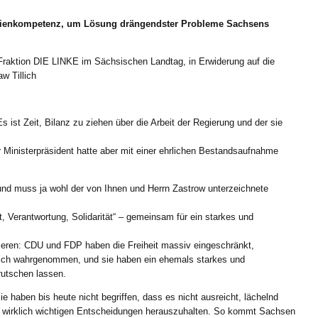
tlinienkompetenz, um Lösung drängendster Probleme Sachsens
Fraktion DIE LINKE im Sächsischen Landtag, in Erwiderung auf die
w Tillich
Es ist Zeit, Bilanz zu ziehen über die Arbeit der Regierung und der sie
 Ministerpräsident hatte aber mit einer ehrlichen Bestandsaufnahme
und muss ja wohl der von Ihnen und Herrn Zastrow unterzeichnete
t, Verantwortung, Solidarität“ – gemeinsam für ein starkes und
ieren: CDU und FDP haben die Freiheit massiv eingeschränkt,
rklich wahrgenommen, und sie haben ein ehemals starkes und
utschen lassen.
 Sie haben bis heute nicht begriffen, dass es nicht ausreicht, lächelnd
en wirklich wichtigen Entscheidungen herauszuhalten. So kommt Sachsen