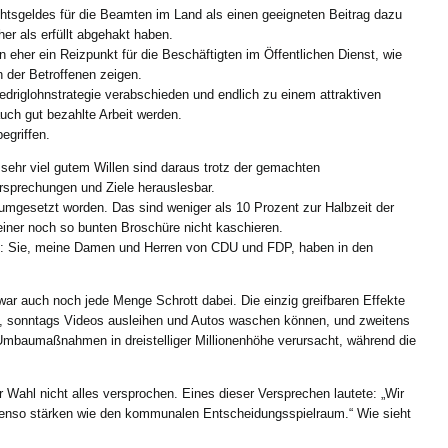
htsgeldes für die Beamten im Land als einen geeigneten Beitrag dazu
er als erfüllt abgehakt haben.
n eher ein Reizpunkt für die Beschäftigten im Öffentlichen Dienst, wie
 der Betroffenen zeigen.
driglohnstrategie verabschieden und endlich zu einem attraktiven
auch gut bezahlte Arbeit werden.
egriffen.
 sehr viel gutem Willen sind daraus trotz der gemachten
sprechungen und Ziele herauslesbar.
umgesetzt worden. Das sind weniger als 10 Prozent zur Halbzeit der
iner noch so bunten Broschüre nicht kaschieren.
e: Sie, meine Damen und Herren von CDU und FDP, haben in den
war auch noch jede Menge Schrott dabei. Die einzig greifbaren Effekte
eit, sonntags Videos ausleihen und Autos waschen können, und zweitens
mbaumaßnahmen in dreistelliger Millionenhöhe verursacht, während die
ahl nicht alles versprochen. Eines dieser Versprechen lautete: „Wir
enso stärken wie den kommunalen Entscheidungsspielraum.“ Wie sieht