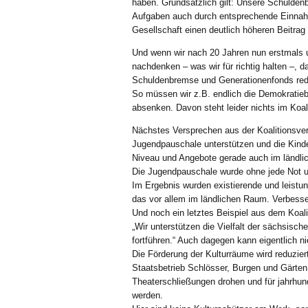
haben. Grundsätzlich gilt: Unsere Schuldenb
Aufgaben auch durch entsprechende Einnahme
Gesellschaft einen deutlich höheren Beitrag l
Und wenn wir nach 20 Jahren nun erstmals
nachdenken – was wir für richtig halten –, d
Schuldenbremse und Generationenfonds rede
So müssen wir z.B. endlich die Demokratie
absenken. Davon steht leider nichts im Koal
Nächstes Versprechen aus der Koalitionsve
Jugendpauschale unterstützen und die Kinder
Niveau und Angebote gerade auch im ländlic
Die Jugendpauschale wurde ohne jede Not um
Im Ergebnis wurden existierende und leistun
das vor allem im ländlichen Raum. Verbesse
Und noch ein letztes Beispiel aus dem Koalit
„Wir unterstützen die Vielfalt der sächsisc
fortführen.“ Auch dagegen kann eigentlich n
Die Förderung der Kulturräume wird reduzier
Staatsbetrieb Schlösser, Burgen und Gärte
Theaterschließungen drohen und für jahrhunde
werden.