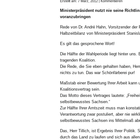
Erstellt am: 7 März, 2012 |
Kommentieren
Ministerpräsident nutzt nie seine Rich
voranzubringen
Rede von Dr. André Hahn, Vorsitzender der 
Halbzeitbilanz von Ministerpräsident Stanisla
Es gilt das gesprochene Wort!
Die Hälfte der Wahlperiode liegt hinter uns. 
tragenden Koalition.
Die Rede, die Sie eben gehalten haben, Herr
nichts zu tun. Das war Schönfärberei pur!
Maßstab einer Bewertung Ihrer Arbeit kann 
Koalitionsvertrag sein.
Das Motto dieses Vertrages lautete: „Freihei
selbstbewusstes Sachsen.“
Zur Hälfte Ihrer Amtszeit muss man konstat
Verantwortung zwar postuliert, aber nie wi
selbstbewusstes Sachsen ins Mittelmaß abr
Das, Herr Tillich, ist Ergebnis Ihrer Politik.
durch das Land zu laufen und sich aus all