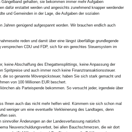
n Gängelband gehalten, sie bekommen immer mehr Aufgaben
ten dafür erstattet werden und angesichts zunehmend knapper werdender
dte und Gemeinden in der Lage, die Aufgaben der sozialen
ten Jahren genügend aufgespannt worden. Wir brauchen endlich auch
nahmeseite reden und damit über eine längst überfällige grundlegende
ung versprechen CDU und FDP, sich für ein gerechtes Steuersystem im
r, keine Abschaffung des Ehegattensplittings, keine Anpassung der
n Spritpreise und auch immer noch keine Finanztransaktionssteuer.
er, die so genannte Mövenpicksteuer, haben Sie sich stark gemacht und
nahmen von 100 Millionen EUR beschert.
illiönchen als Parteispende bekommen. So versucht jeder, irgendwie über
dass Ihnen auch das nicht mehr helfen wird. Kümmern sie sich schon mal
 und weniger um eine eventuelle Verkleinerung des Landtages, denn
ffen sein.
ch sinnvoller Änderungen an der Landesverfassung natürlich
Thema Neuverschuldungsverbot, bei allen Bauchschmerzen, die wir dort