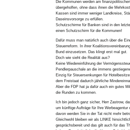
Die Kommunen werden am finanzpolitische
übergeholfen, ohne dass ihnen die Mehrkos
Kassen sind immer weniger Landkreise, Stä
Daseinsvorsorge zu erfüllen.
Schutzschirme für Banken sind in den letz
einen Schutzschirm für die Kommunen!
Dafür muss man natürlich auch über die Ein
Steuerreform. In ihrer Koalitionsvereinbar
Bund einzusetzen. Das klingt erst mal gut.
Doch wie sieht die Realität aus?
Keine Wiedereinführung der Vermögenssteue
Pendlerpauschale an die immens gestiegene
Einzig für Steuersenkungen für Hotelbesitz
dem Freistaat dadurch jährliche Minderein
Aber die FDP hat ja dafür auch ein gutes M
die Runden zu kommen.
Ich bin jedoch ganz sicher, Herr Zastrow, 
um künftige Aufträge für Ihre Werbeagentur
davon werden Sie in der Tat nicht mehr betro
Gleichwohl bleiben wir als LINKE hinsichtli
gesprächsbereit und das gilt auch für das 