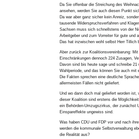
Da Sie offenbar die Streichung des Weihnac
ansehen, werden Sie auch diesen Punkt sich
Da war aber ganz sicher kein Anreiz, sonder
tausende Widerspruchsverfahren und Klagen
Sachsen muss sich schnellstens von der Nie
Arbeitgeber und zum Vorreiter für gute und 
Das hat inzwischen wohl selbst Herr Tillich b
Aber zurück zur Koalitionsvereinbarung: Mit
Einschränkungen dennoch 224 Zusagen, Ver
Davon sind bis heute sage und schreibe 21 
Wahlperiode, und das können Sie auch mit e
Die Fakten sprechen eine deutliche Sprach
allermeisten Fällen nicht geliefert.
Und wo dann doch mal geliefert worden ist, 
dieser Koalition sind erstens die Möglichk
ein Behörden-Umzugszirkus, der zunächst U
Einspareffekte ungewiss sind.
Was haben CDU und FDP vor und nach ihrer W
werden die kommunale Selbstverwaltung eb
die Realität aus?