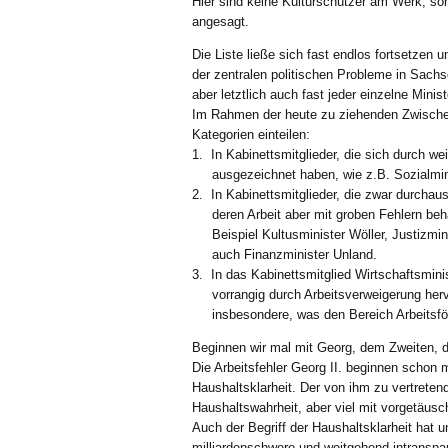
Hier sind keine Kulturschützer am Werk, so
angesagt.
Die Liste ließe sich fast endlos fortsetzen
der zentralen politischen Probleme in Sachs
aber letztlich auch fast jeder einzelne Minist
Im Rahmen der heute zu ziehenden Zwischenb
Kategorien einteilen:
1. In Kabinettsmitglieder, die sich durch we
ausgezeichnet haben, wie z.B. Sozialmini
2. In Kabinettsmitglieder, die zwar durchau
deren Arbeit aber mit groben Fehlern beh
Beispiel Kultusminister Wöller, Justizmin
auch Finanzminister Unland.
3. In das Kabinettsmitglied Wirtschaftsminis
vorrangig durch Arbeitsverweigerung herv
insbesondere, was den Bereich Arbeitsfö
Beginnen wir mal mit Georg, dem Zweiten, 
Die Arbeitsfehler Georg II. beginnen schon
Haushaltsklarheit. Der von ihm zu vertreten
Haushaltswahrheit, aber viel mit vorgetäusc
Auch der Begriff der Haushaltsklarheit hat 
milliardenschwere und weitgehend intranspar