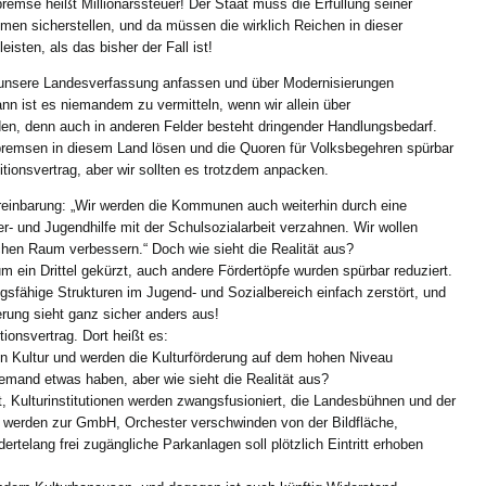
remse heißt Millionärssteuer! Der Staat muss die Erfüllung seiner
n sicherstellen, und da müssen die wirklich Reichen in dieser
eisten, als das bisher der Fall ist!
 unsere Landesverfassung anfassen und über Modernisierungen
ann ist es niemandem zu vermitteln, wenn wir allein über
n, denn auch in anderen Felder besteht dringender Handlungsbedarf.
bremsen in diesem Land lösen und die Quoren für Volksbegehren spürbar
itionsvertrag, aber wir sollten es trotzdem anpacken.
reinbarung: „Wir werden die Kommunen auch weiterhin durch eine
- und Jugendhilfe mit der Schulsozialarbeit verzahnen. Wir wollen
hen Raum verbessern.“ Doch wie sieht die Realität aus?
 ein Drittel gekürzt, auch andere Fördertöpfe wurden spürbar reduziert.
gsfähige Strukturen im Jugend- und Sozialbereich einfach zerstört, und
rung sieht ganz sicher anders aus!
ionsvertrag. Dort heißt es:
hen Kultur und werden die Kulturförderung auf dem hohen Niveau
iemand etwas haben, aber wie sieht die Realität aus?
t, Kulturinstitutionen werden zwangsfusioniert, die Landesbühnen und der
n werden zur GmbH, Orchester verschwinden von der Bildfläche,
rtelang frei zugängliche Parkanlagen soll plötzlich Eintritt erhoben