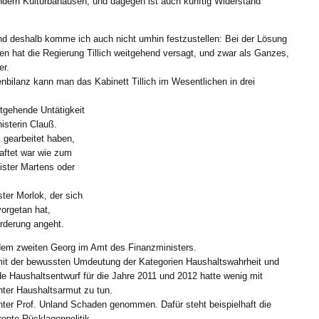
ndern Kulturbanausen, und dagegen ist auch künftig Widerstand
 und deshalb komme ich auch nicht umhin festzustellen: Bei der Lösung
en hat die Regierung Tillich weitgehend versagt, und zwar als Ganzes,
er.
ilanz kann man das Kabinett Tillich im Wesentlichen in drei
itgehende Untätigkeit
sterin Clauß.
s gearbeitet haben,
aftet war wie zum
ister Martens oder
ter Morlok, der sich
orgetan hat,
rderung angeht.
dem zweiten Georg im Amt des Finanzministers.
 mit der bewussten Umdeutung der Kategorien Haushaltswahrheit und
de Haushaltsentwurf für die Jahre 2011 und 2012 hatte wenig mit
hter Haushaltsarmut zu tun.
unter Prof. Unland Schaden genommen. Dafür steht beispielhaft die
ente Rücklagenpolitik.