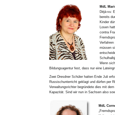
MdL Mari
Déjà-vu: E
bereits du
Kinder dür
Losen hat
contra Fr
Fremdspra
Verfahren
müssen si
entscheid
Schulhalb
Wenn sich
Bildungsagentur fest, dass nur eine Lateing
Zwei Dresdner Schüler hatten Ende Juli erfo
Russischunterricht geklagt und dürfen per 
Verwaltungsrichter begründete dies mit dem
Kapazität. Sind wir nun in Sachsen also so
MdL Cornel
„Fremdspra