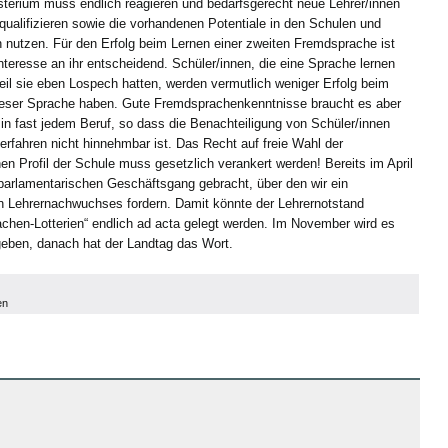
sterium muss endlich reagieren und bedarfsgerecht neue Lehrer/innen
 qualifizieren sowie die vorhandenen Potentiale in den Schulen und
utzen. Für den Erfolg beim Lernen einer zweiten Fremdsprache ist
nteresse an ihr entscheidend. Schüler/innen, die eine Sprache lernen
il sie eben Lospech hatten, werden vermutlich weniger Erfolg beim
ieser Sprache haben. Gute Fremdsprachenkenntnisse braucht es aber
 in fast jedem Beruf, so dass die Benachteiligung von Schüler/innen
erfahren nicht hinnehmbar ist. Das Recht auf freie Wahl der
 Profil der Schule muss gesetzlich verankert werden! Bereits im April
parlamentarischen Geschäftsgang gebracht, über den wir ein
n Lehrernachwuchses fordern. Damit könnte der Lehrernotstand
hen-Lotterien“ endlich ad acta gelegt werden. Im November wird es
eben, danach hat der Landtag das Wort.
en