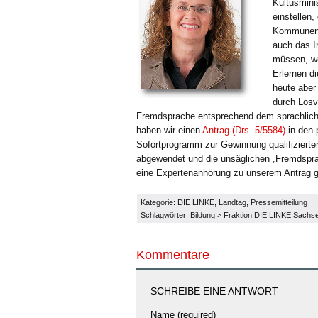
Kultusmini
einstellen,
Kommunen n
auch das I
müssen, we
Erlernen d
heute aber
durch Losv
Fremdsprache entsprechend dem sprachlichen
haben wir einen
Antrag (Drs. 5/5584)
in den 
Sofortprogramm zur Gewinnung qualifizierte
abgewendet und die unsäglichen „Fremdsprac
eine Expertenanhörung zu unserem Antrag g
Kategorie:
DIE LINKE
,
Landtag
,
Pressemitteilung
Schlagwörter:
Bildung
>
Fraktion DIE LINKE.Sachs
Kommentare
SCHREIBE EINE ANTWORT
Name (required)