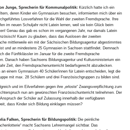
on Junge, Sprecherin für Kommunalpolitik:
Kürzlich hatte ich ein
ltern, deren Kinder ein Gymnasium besuchen, informierten mich über ein
rchgeführtes Losverfahren für die Wahl der zweiten Fremdsprache. Ihre
fen im neuen Schuljahr nicht Latein lernen, weil sie kein Glück beim
ten! Genau das gab es schon im vergangenen Jahr, nur damals Latein
anzösisch! Kaum zu glauben, dass das Auslosen der zweiten
che mittlerweile ein mit der Sächsischen Bildungsagentur abgestimmtes
 ist und an mindestens 25 Gymnasien in Sachsen stattfindet. Demnach
ch die Fünftklässler im Januar für die zweite Fremdsprache
en. Danach haben Sachsens Bildungsagentur und Kultusministerium ein
jahr Zeit, den Fremdsprachenunterricht bedarfsgerecht abzudecken.
 an einem Gymnasium 40 Schüler/innen für Latein entscheiden, legt die
ruppe mit max. 28 Schülern und drei Französischgruppen zu bilden sind.
lgreich und im Eilverfahren gegen ihre „erloste“ Zwangsverpflichtung zum
Richterspruch nun am gewünschten Französischunterricht teilnehmen. Der
 Anspruch der Schüler auf Zulassung innerhalb der verfügbaren
weit, dass Kinder sich Bildung einklagen müssen?
ia Falken, Sprecherin für Bildungspolitik:
Die peinliche
chenlotterie“ macht Sachsens Lehrermangel sichtbar. Das