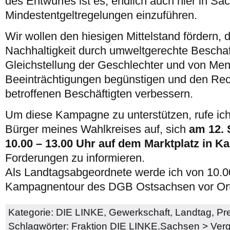
des Entwurfes ist es, endlich auch hier in Sa
Mindestentgeltregelungen einzuführen.
Wir wollen den hiesigen Mittelstand fördern,
Nachhaltigkeit durch umweltgerechte Beschaf
Gleichstellung der Geschlechter und von Me
Beeinträchtigungen begünstigen und den Rech
betroffenen Beschäftigten verbessern.
Um diese Kampagne zu unterstützen, rufe ich
Bürger meines Wahlkreises auf, sich
am 12. 
10.00 – 13.00 Uhr auf dem Marktplatz in 
Forderungen zu informieren.
Als Landtagsabgeordnete werde ich von 10.0
Kampagnentour des DGB Ostsachsen vor Ort 
Kategorie:
DIE LINKE
,
Gewerkschaft
,
Landtag
,
Pr
Schlagwörter:
Fraktion DIE LINKE.Sachsen
>
Ver