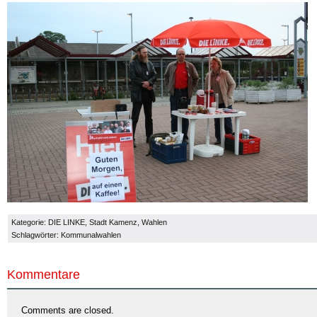
mit
Kaffee
ab
5
Uhr
früh
Kategorie:
DIE LINKE
,
Stadt Kamenz
,
Wahlen
Schlagwörter:
Kommunalwahlen
Kommentare
Comments are closed.