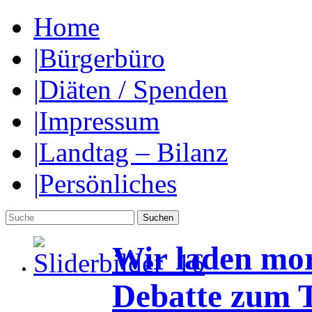
Home
|
Bürgerbüro
|
Diäten / Spenden
|
Impressum
|
Landtag – Bilanz
|
Persönliches
Wir laden mor
Debatte zum T