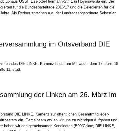
clubhaus OSSI, Liselotte-Herrmann-Str. 1 in Hoyerswerda ein. Die
gierten für die Bundesparteitage 2016/17 und die Delegierten für die
Jahre. Als Redner sprechen u.a. der Landtagsabgeordnete Sebastian
erversammlung im Ortsverband DIE
verbandes DIE LINKE. Kamenz findet am Mittwoch, dem 17. Juni, 18
ße 11, statt.
ersammlung der Linken am 26. März im
orstand DIE LINKE. Kamenz zur öffentlichen Gesamtmitglieder-
ttheaters ein. Gemeinsam wollen wir uns zu wichtigen Aufgaben und
er haben wir den gemeinsamen Kandidaten (B90/Grüne; DIE LINKE,