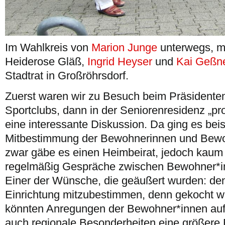
Im Wahlkreis von
Marion Junge
unterwegs, m
Heiderose Gläß,
Ingrid Heyser
und
Kai Geßn
Stadtrat in Großröhrsdorf.
Zuerst waren wir zu Besuch beim Präsidenten
Sportclubs, dann in der Seniorenresidenz „pro
eine interessante Diskussion. Da ging es bei
Mitbestimmung der Bewohnerinnen und Bewo
zwar gäbe es einen Heimbeirat, jedoch kaum 
regelmäßig Gespräche zwischen Bewohner*in
Einer der Wünsche, die geäußert wurden: de
Einrichtung mitzubestimmen, denn gekocht wi
könnten Anregungen der Bewohner*innen a
auch regionale Besonderheiten eine größere R