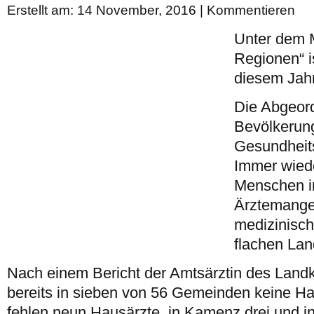
Erstellt am: 14 November, 2016 |
Kommentieren
Unter dem M
Regionen“ is
diesem Jahr
Die Abgeor
Bevölkerun
Gesundheits
Immer wied
Menschen i
Ärztemangel
medizinisch
flachen Lan
Nach einem Bericht der Amtsärztin des Landk
bereits in sieben von 56 Gemeinden keine H
fehlen neun Hausärzte, in Kamenz drei und in