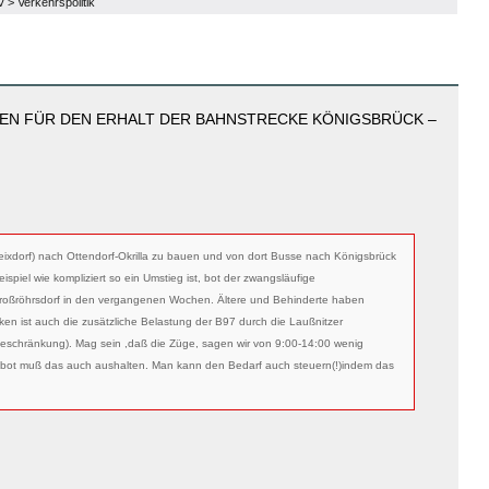
V
>
Verkehrspolitik
TEN FÜR DEN ERHALT DER BAHNSTRECKE KÖNIGSBRÜCK –
ixdorf) nach Ottendorf-Okrilla zu bauen und von dort Busse nach Königsbrück
eispiel wie kompliziert so ein Umstieg ist, bot der zwangsläufige
oßröhrsdorf in den vergangenen Wochen. Ältere und Behinderte haben
en ist auch die zusätzliche Belastung der B97 durch die Laußnitzer
eschränkung). Mag sein ,daß die Züge, sagen wir von 9:00-14:00 wenig
ebot muß das auch aushalten. Man kann den Bedarf auch steuern(!)indem das