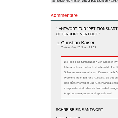
Schlagwörter:
Fraktion DIE LINKE.Sachsen
>
ÖPN
Kommentare
1 ANTWORT FÜR “PETITIONSKAR
OTTENDORF VERTEILT!”
Christian Kaiser
7 November, 2012 um 23:55
Die Idee eine Straßenbahn von Dresden (We
fahren zu lassen ist nicht durchdacht . Ein B
Schienenersatzverkehr von Kamenz nach Gr
Probleme beim Ein- und Ausstieg. Zu bedenk
Heide(Überholverbot und Geschwindigkeitsb
ausgelastet sind, aber ein Nahverkehrsang
Angebot verringert oder eingestellt wird .
SCHREIBE EINE ANTWORT