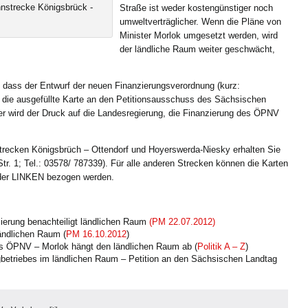
ahnstrecke Königsbrück -
Straße ist weder kostengünstiger noch
umweltverträglicher. Wenn die Pläne von
Minister Morlok umgesetzt werden, wird
der ländliche Raum weiter geschwächt,
dass der Entwurf der neuen Finanzierungsverordnung (kurz:
ie ausgefüllte Karte an den Petitionsausschuss des Sächsischen
r wird der Druck auf die Landesregierung, die Finanzierung des ÖPNV
nstrecken Königsbrüch – Ottendorf und Hoyerswerda-Niesky erhalten Sie
. 1; Tel.: 03578/ 787339). Für alle anderen Strecken können die Karten
s der LINKEN bezogen werden.
erung benachteiligt ländlichen Raum
(PM 22.07.2012)
ländlichen Raum (
PM 16.10.2012
)
es ÖPNV – Morlok hängt den ländlichen Raum ab (
Politik A – Z
)
gbetriebes im ländlichen Raum – Petition an den Sächsischen Landtag