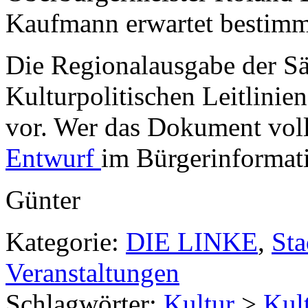
Kaufmann erwartet bestimmt
Die Regionalausgabe der Säc
Kulturpolitischen Leitlinien
vor. Wer das Dokument volls
Entwurf
im Bürgerinformat
Günter
Kategorie:
DIE LINKE
,
St
Veranstaltungen
Schlagwörter:
Kultur
>
Kul