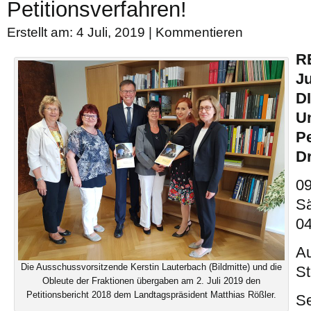
Petitionsverfahren!
Erstellt am: 4 Juli, 2019 |
Kommentieren
R
Ju
D
Un
Pe
Dr
09
Sä
04
A
Die Ausschussvorsitzende Kerstin Lauterbach (Bildmitte) und die
St
Obleute der Fraktionen übergaben am 2. Juli 2019 den
Petitionsbericht 2018 dem Landtagspräsident Matthias Rößler.
Se