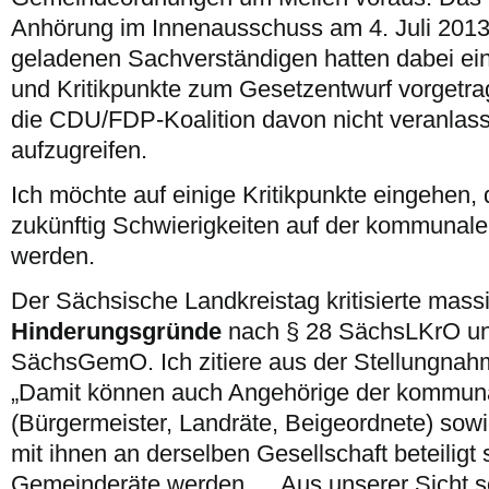
Anhörung im Innenausschuss am 4. Juli 2013 
geladenen Sachverständigen hatten dabei ei
und Kritikpunkte zum Gesetzentwurf vorgetrag
die CDU/FDP-Koalition davon nicht veranlass
aufzugreifen.
Ich möchte auf einige Kritikpunkte eingehen
zukünftig Schwierigkeiten auf der kommunal
werden.
Der Sächsische Landkreistag kritisierte mas
Hinderungsgründe
nach § 28 SächsLKrO un
SächsGemO. Ich zitiere aus der Stellungna
„Damit können auch Angehörige der kommu
(Bürgermeister, Landräte, Beigeordnete) sowi
mit ihnen an derselben Gesellschaft beteiligt 
Gemeinderäte werden…. Aus unserer Sicht sol