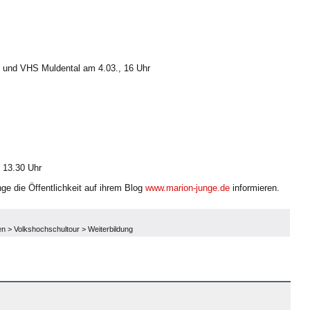
 und VHS Muldental am 4.03., 16 Uhr
 13.30 Uhr
nge die Öffentlichkeit auf ihrem Blog
www.marion-junge.de
informieren.
en
>
Volkshochschultour
>
Weiterbildung