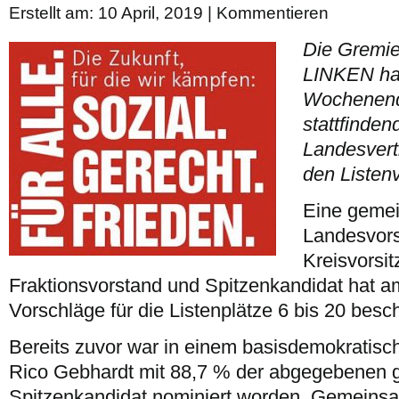
Erstellt am: 10 April, 2019 |
Kommentieren
Die Gremie
LINKEN hab
Wochenende
stattfinden
Landesver
den Listenv
Eine geme
Landesvors
Kreisvorsi
Fraktionsvorstand und Spitzenkandidat hat 
Vorschläge für die Listenplätze 6 bis 20 besc
Bereits zuvor war in einem basisdemokratisc
Rico Gebhardt mit 88,7 % der abgegebenen g
Spitzenkandidat nominiert worden. Gemeins