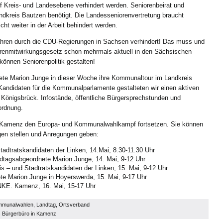
 Kreis- und Landesebene verhindert werden. Seniorenbeirat und
ndkreis Bautzen benötigt. Die Landesseniorenvertretung braucht
t weiter in der Arbeit behindert werden.
ahren durch die CDU-Regierungen in Sachsen verhindert! Das muss und
renmitwirkungsgesetz schon mehrmals aktuell in den Sächsischen
können Seniorenpolitik gestalten!
nete Marion Junge in dieser Woche ihre Kommunaltour im Landkreis
Kandidaten für die Kommunalparlamente gestalteten wir einen aktiven
Königsbrück. Infostände, öffentliche Bürgersprechstunden und
ordnung.
.Kamenz den Europa- und Kommunalwahlkampf fortsetzen. Sie können
en stellen und Anregungen geben:
tadtratskandidaten der Linken, 14.Mai, 8.30-11.30 Uhr
ndtagsabgeordnete Marion Junge, 14. Mai, 9-12 Uhr
s – und Stadtratskandidaten der Linken, 15. Mai, 9-12 Uhr
e Marion Junge in Hoyerswerda, 15. Mai, 9-17 Uhr
NKE. Kamenz, 16. Mai, 15-17 Uhr
mmunalwahlen
,
Landtag
,
Ortsverband
 Bürgerbüro in Kamenz