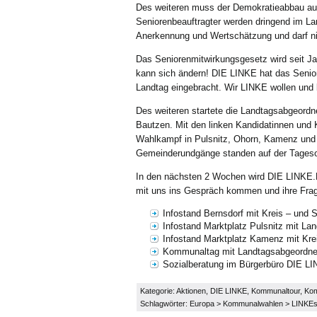
Des weiteren muss der Demokratieabbau auf
Seniorenbeauftragter werden dringend im La
Anerkennung und Wertschätzung und darf nich
Das Seniorenmitwirkungsgesetz wird seit J
kann sich ändern! DIE LINKE hat das Senio
Landtag eingebracht. Wir LINKE wollen und 
Des weiteren startete die Landtagsabgeord
Bautzen. Mit den linken Kandidatinnen und 
Wahlkampf in Pulsnitz, Ohorn, Kamenz und 
Gemeinderundgänge standen auf der Tages
In den nächsten 2 Wochen wird DIE LINKE
mit uns ins Gespräch kommen und ihre Frag
Infostand Bernsdorf mit Kreis – und S
Infostand Marktplatz Pulsnitz mit La
Infostand Marktplatz Kamenz mit Krei
Kommunaltag mit Landtagsabgeordnet
Sozialberatung im Bürgerbüro DIE LI
Kategorie:
Aktionen
,
DIE LINKE
,
Kommunaltour
,
Ko
Schlagwörter:
Europa
>
Kommunalwahlen
>
LINKEs