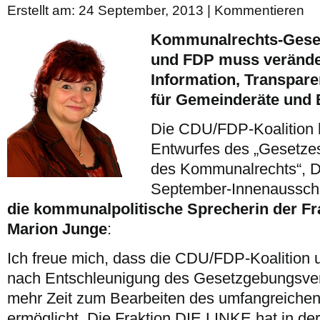
Erstellt am: 24 September, 2013 |
Kommentieren
Kommunalrechts-Gese
und FDP muss verände
Information, Transpar
für Gemeinderäte und 
Die CDU/FDP-Koalition h
Entwurfes des „Gesetzes
des Kommunalrechts“, D
September-Innenausschus
die kommunalpolitische Sprecherin der Fr
Marion Junge
:
Ich freue mich, dass die CDU/FDP-Koalition
nach Entschleunigung des Gesetzgebungsve
mehr Zeit zum Bearbeiten des umfangreiche
ermöglicht. Die Fraktion DIE LINKE hat in 