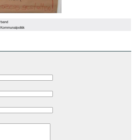
rband
>
Kommunalpolitik