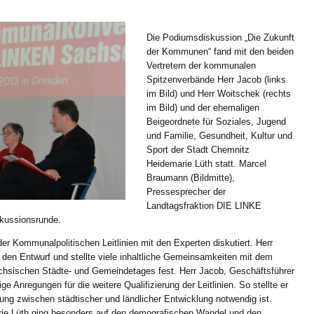
Die Podiumsdiskussion „Die Zukunft
der Kommunen“ fand mit den beiden
Vertretern der kommunalen
Spitzenverbände Herr Jacob (links
im Bild) und Herr Woitschek (rechts
im Bild) und der ehemaligen
Beigeordnete für Soziales, Jugend
und Familie, Gesundheit, Kultur und
Sport der Stadt Chemnitz
Heidemarie Lüth statt. Marcel
Braumann (Bildmitte),
Pressesprecher der
Landtagsfraktion DIE LINKE
skussionsrunde.
r Kommunalpolitischen Leitlinien mit den Experten diskutiert. Herr
den Entwurf und stellte viele inhaltliche Gemeinsamkeiten mit dem
hsischen Städte- und Gemeindetages fest. Herr Jacob, Geschäftsführer
 Anregungen für die weitere Qualifizierung der Leitlinien. So stellte er
htung zwischen städtischer und ländlicher Entwicklung notwendig ist.
ie Lüth ging besonders auf den demografischen Wandel und den