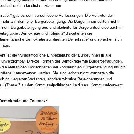
dschaft und im ländlichen Raum ein.
ratie?“ gab es sehr verschiedene Auffassungen. Die Vertreter der
ehr an informeller Bürgerbeteiligung. Die Bürger/innen sollten mehr
r mehr Bürgerbeteiligung aus und plädierte für Bürgerentscheide auch in
eitsgruppe „Demokratie und Toleranz“ diskutierten die
rlamentarische Demokratie zur direkten Demokratie“ und sprachen sich
n aus.
nt ist die frühestmögliche Einbeziehung der Bürger/innen in alle
nverzichtbar. Direkte Formen der Demokratie wie Bürgerbefragungen,
ie vielfältigen Möglichkeiten der kooperativen Bürgerbeteiligung bis hin
ffensiv angewendet werden. Sie sind jedoch nicht vornherein die
h privilegierten Verfahren, sondern wichtige Bereicherungen und
e.“ (These 7 zu den Kommunalpolitischen Leitlinien. Kommunalkonvent
Demokratie und Toleranz: