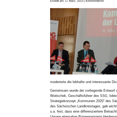
Erstellt am: 17 März, 2013 |
Kommentieren
moderierte die lebhafte und interessante Di
Gemeinsam wurde der vorliegende Entwurf de
Woitschek, Geschäftsführer des SSG, lobte 
Strategiekonzept „Kommunen 2020“ des Säc
des Sächsischen Landkreistages, gab wichtige
u.a. fest, dass eine differenziertere Betrac
Unsere ehemalige Bürgermeisterin Heidemar