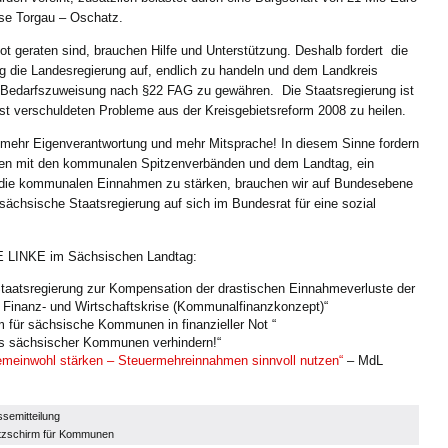
sse Torgau – Oschatz.
t geraten sind, brauchen Hilfe und Unterstützung. Deshalb fordert die
 die Landesregierung auf, endlich zu handeln und dem Landkreis
n Bedarfszuweisung nach §22 FAG zu gewähren. Die Staatsregierung ist
lbst verschuldeten Probleme aus der Kreisgebietsreform 2008 zu heilen.
hr Eigenverantwortung und mehr Mitsprache! In diesem Sinne fordern
men mit den kommunalen Spitzenverbänden und dem Landtag, ein
die kommunalen Einnahmen zu stärken, brauchen wir auf Bundesebene
sächsische Staatsregierung auf sich im Bundesrat für eine sozial
DIE LINKE im Sächsischen Landtag:
taatsregierung zur Kompensation der drastischen Einnahmeverluste der
Finanz- und Wirtschaftskrise (Kommunalfinanzkonzept)“
 für sächsische Kommunen in finanzieller Not “
s sächsischer Kommunen verhindern!“
einwohl stärken – Steuermehreinnahmen sinnvoll nutzen“
– MdL
semitteilung
tzschirm für Kommunen