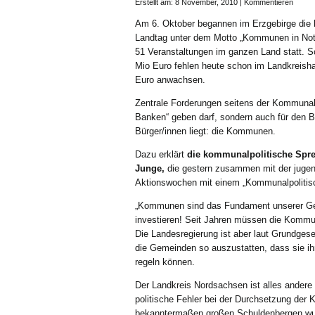
Erstellt am: 8 November, 2010 |
Kommentieren
Am 6. Oktober begannen im Erzgebirge die
Landtag unter dem Motto „Kommunen in Not
51 Veranstaltungen im ganzen Land statt. 
Mio Euro fehlen heute schon im Landkreisha
Euro anwachsen.
Zentrale Forderungen seitens der Kommunalpo
Banken“ geben darf, sondern auch für den 
Bürger/innen liegt: die Kommunen.
Dazu erklärt
die kommunalpolitische Spre
Junge,
die gestern zusammen mit der jugend
Aktionswochen mit einem „Kommunalpolitis
„Kommunen sind das Fundament unserer Gese
investieren! Seit Jahren müssen die Kommu
Die Landesregierung ist aber laut Grundges
die Gemeinden so auszustatten, dass sie i
regeln können.
Der Landkreis Nordsachsen ist alles andere 
politische Fehler bei der Durchsetzung der 
bekanntermaßen großen Schuldenbergen wurd