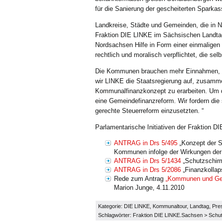
für die Sanierung der gescheiterten Sparka
Landkreise, Städte und Gemeinden, die in No
Fraktion DIE LINKE im Sächsischen Landtag
Nordsachsen Hilfe in Form einer einmalige
rechtlich und moralisch verpflichtet, die se
Die Kommunen brauchen mehr Einnahmen, me
wir LINKE die Staatsregierung auf, zusam
Kommunalfinanzkonzept zu erarbeiten. Um 
eine Gemeindefinanzreform. Wir fordern die 
gerechte Steuerreform einzusetzten. “
Parlamentarische Initiativen der Fraktion 
ANTRAG in Drs 5/495
„Konzept der S
Kommunen infolge der Wirkungen der 
ANTRAG in Drs 5/1434
„Schutzschirm
ANTRAG in Drs 5/2086
„Finanzkollap
Rede zum Antrag
„Kommunen und Gem
Marion Junge, 4.11.2010
Kategorie:
DIE LINKE
,
Kommunaltour
,
Landtag
,
Pres
Schlagwörter:
Fraktion DIE LINKE.Sachsen
>
Schu