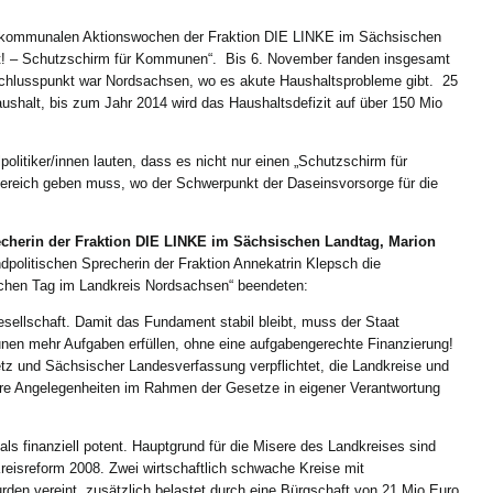
 kommunalen Aktionswochen der Fraktion DIE LINKE im Sächsischen
! – Schutzschirm für Kommunen“. Bis 6. November fanden insgesamt
Schlusspunkt war Nordsachsen, wo es akute Haushaltsprobleme gibt. 25
ushalt, bis zum Jahr 2014 wird das Haushaltsdefizit auf über 150 Mio
litiker/innen lauten, dass es nicht nur einen „Schutzschirm für
Bereich geben muss, wo der Schwerpunkt der Daseinsvorsorge für die
cherin der Fraktion DIE LINKE im Sächsischen Landtag, Marion
politischen Sprecherin der Fraktion Annekatrin Klepsch die
chen Tag im Landkreis Nordsachsen“ beendeten:
llschaft. Damit das Fundament stabil bleibt, muss der Staat
nen mehr Aufgaben erfüllen, ohne eine aufgabengerechte Finanzierung!
etz und Sächsischer Landesverfassung verpflichtet, die Landkreise und
hre Angelegenheiten im Rahmen der Gesetze in eigener Verantwortung
als finanziell potent. Hauptgrund für die Misere des Landkreises sind
Kreisreform 2008. Zwei wirtschaftlich schwache Kreise mit
en vereint, zusätzlich belastet durch eine Bürgschaft von 21 Mio Euro